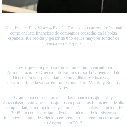
Nacido en el Pais Vasco – España. Empezó su carrera profesional
como analista financiero de compañías cotizadas en la bolsa
española, fue broker y gestor de uno de los mayores fondos de
pensiones de España.
CEO – Gesfinar
Desde que completó su formación como licenciado en
Administración y Dirección de Empresas por la Universidad de
Deusto, en la especialidad de contabilidad y Finanzas, ha
desarrollado toda su carrera profesional entre Madrid y Buenos
Aires.
Gran conocedor de los mercados financieros globales y
especializado con varios postgrados en productos financieros de alta
complejidad, como opciones y futuros. Tras la crisis financiera de
2008, una crisis que tambaleó los cimientos de los sistemas
financieros mundiales, decidió emprender una aventura empresarial
en Argentina en 2012.