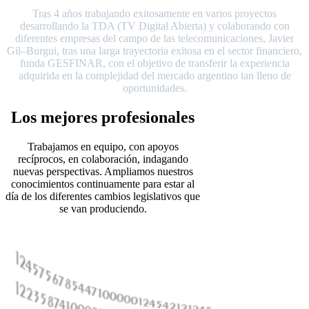
Tras 4 años trabajando exitosamente en varios proyectos
desarrollando la TDA (TV Digital Abierta) y colaborando con
diferentes empresas del campo de las telecomunicaciones, Javier
Gil–Burgui, tras una larga trayectoria exitosa en el sector financiero,
funda GESFINAR, con el objetivo de transferir la experiencia
adquirida en la complejidad del mercado argentino tan lleno de
oportunidades.
Los mejores profesionales
Trabajamos en equipo, con apoyos
recíprocos, en colaboración, indagando
nuevas perspectivas. Ampliamos nuestros
conocimientos continuamente para estar al
día de los diferentes cambios legislativos que
se van produciendo.